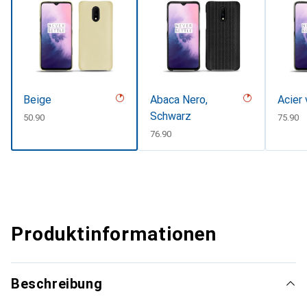
Beige
Abaca Nero,
Acier 
Schwarz
CHF
50.90
CHF
75.90
CHF
76.90
Produktinformationen
Beschreibung