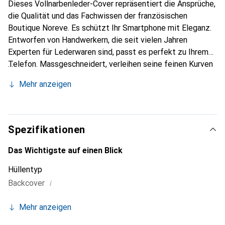
Dieses Vollnarbenleder-Cover repräsentiert die Ansprüche,
die Qualität und das Fachwissen der französischen
Boutique Noreve. Es schützt Ihr Smartphone mit Eleganz.
Entworfen von Handwerkern, die seit vielen Jahren
Experten für Lederwaren sind, passt es perfekt zu Ihrem
Telefon. Massgeschneidert, verleihen seine feinen Kurven
ihm eine echte zweite Haut. Es wird zum schicken und
Mehr anzeigen
unverzichtbaren Accessoire für Ihr Smartphone.
International anerkannt für ihre hochwertigen Produkte ist
die Marke Noreve eine sichere Wahl für eine
anspruchsvolle Kundschaft.
Spezifikationen
Das Wichtigste auf einen Blick
Hüllentyp
i
Backcover
Mehr anzeigen