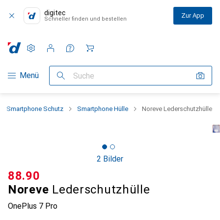
digitec
Zur App
Schneller finden und bestellen
Einstellungen
Kundenkonto
Vergleichslisten
Merklisten
Warenkorb
Navigation nach Kategorien
Menü
Suche
Smartphone Schutz
Smartphone Hülle
Noreve Lederschutzhülle
2 Bilder
CHF
88.90
Noreve
Lederschutzhülle
OnePlus 7 Pro