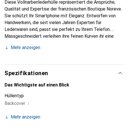
Diese Vollnarbenlederhülle repräsentiert die Ansprüche,
Qualität und Expertise der französischen Boutique Noreve.
Sie schützt Ihr Smartphone mit Eleganz. Entworfen von
Handwerkern, die seit vielen Jahren Experten für
Lederwaren sind, passt sie perfekt zu Ihrem Telefon.
Massgeschneidert verleihen ihre feinen Kurven ihr eine
echte zweite Haut. Sie wird zum schicken und
Mehr anzeigen
unverzichtbaren Accessoire für Ihr Smartphone.
International anerkannt für ihre hochwertigen Produkte ist
die Marke Noreve eine sichere Wahl für eine
anspruchsvolle Kundschaft.
Spezifikationen
Das Wichtigste auf einen Blick
Hüllentyp
i
Backcover
Mehr anzeigen