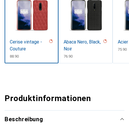
Cerise vintage -
Abaca Nero, Black,
Acier
Couture
Noir
CHF
75.90
CHF
88.90
CHF
76.90
Produktinformationen
Beschreibung