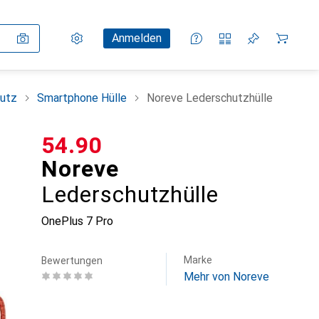
Einstellungen
Kundenkonto
Vergleichslisten
Merklisten
Warenkorb
Anmelden
utz
Smartphone Hülle
Noreve Lederschutzhülle
CHF
54.90
Noreve
Lederschutzhülle
OnePlus 7 Pro
Marke
Bewertungen
Mehr von Noreve