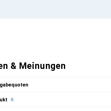
en & Meinungen
kgabequoten
ukt
0