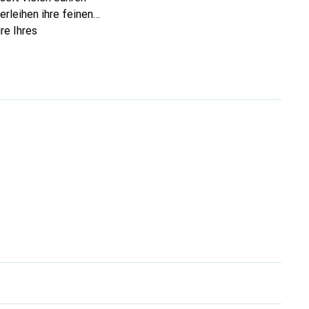
rleihen ihre feinen
re Ihres
eve eine sichere