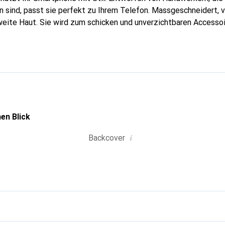
 sind, passt sie perfekt zu Ihrem Telefon. Massgeschneidert, ve
weite Haut. Sie wird zum schicken und unverzichtbaren Accessoi
nal anerkannt für ihre hochwertigen Produkte ist die Marke Nor
volle Kundschaft.
en Blick
i
Backcover
g