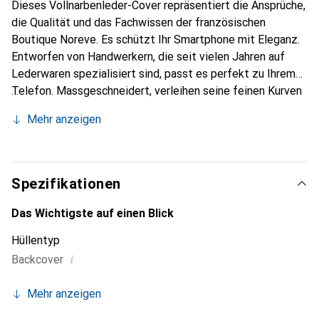
Dieses Vollnarbenleder-Cover repräsentiert die Ansprüche,
die Qualität und das Fachwissen der französischen
Boutique Noreve. Es schützt Ihr Smartphone mit Eleganz.
Entworfen von Handwerkern, die seit vielen Jahren auf
Lederwaren spezialisiert sind, passt es perfekt zu Ihrem
Telefon. Massgeschneidert, verleihen seine feinen Kurven
ihm eine echte zweite Haut. Es wird zum schicken und
Mehr anzeigen
unverzichtbaren Accessoire Ihres Smartphones.
International anerkannt für ihre hochwertigen Produkte ist
die Marke Noreve eine sichere Wahl für eine
anspruchsvolle Klientel.
Spezifikationen
Das Wichtigste auf einen Blick
Hüllentyp
i
Backcover
Mehr anzeigen