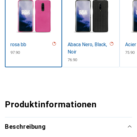
rosa bb
Abaca Nero, Black,
Acier
Noir
CHF
97.90
CHF
75.90
CHF
76.90
Produktinformationen
Beschreibung