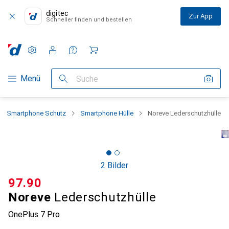
digitec
Zur App
Schneller finden und bestellen
Einstellungen
Kundenkonto
Vergleichslisten
Merklisten
Warenkorb
Navigation nach Kategorien
Menü
Suche
Smartphone Schutz
Smartphone Hülle
Noreve Lederschutzhülle
2 Bilder
CHF
97.90
Noreve
Lederschutzhülle
OnePlus 7 Pro