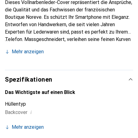
Dieses Vollnarbenleder-Cover repräsentiert die Ansprüche,
die Qualität und das Fachwissen der französischen
Boutique Noreve. Es schützt Ihr Smartphone mit Eleganz.
Entworfen von Handwerkern, die seit vielen Jahren
Experten für Lederwaren sind, passt es perfekt zu Ihrem
Telefon. Massgeschneidert, verleihen seine feinen Kurven
ihm eine echte zweite Haut. Es wird zum schicken und
Mehr anzeigen
unverzichtbaren Accessoire für Ihr Smartphone.
International anerkannt für ihre hochwertigen Produkte ist
die Marke Noreve eine sichere Wahl für eine
anspruchsvolle Kundschaft.
Spezifikationen
Das Wichtigste auf einen Blick
Hüllentyp
i
Backcover
Mehr anzeigen