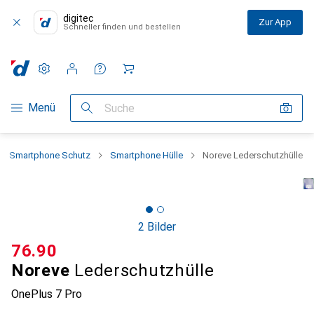
digitec
Zur App
Schneller finden und bestellen
Einstellungen
Kundenkonto
Vergleichslisten
Merklisten
Warenkorb
Navigation nach Kategorien
Menü
Suche
Smartphone Schutz
Smartphone Hülle
Noreve Lederschutzhülle
2 Bilder
CHF
76.90
Noreve
Lederschutzhülle
OnePlus 7 Pro