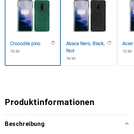
Crocodile pino
Abaca Nero, Black,
Acier
Noir
CHF
76.90
CHF
75.90
CHF
76.90
Produktinformationen
Beschreibung