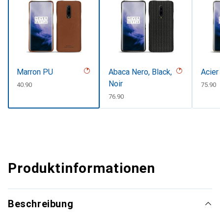
Marron PU
Abaca Nero, Black,
Acier
Noir
CHF
40.90
CHF
75.90
CHF
76.90
Produktinformationen
Beschreibung