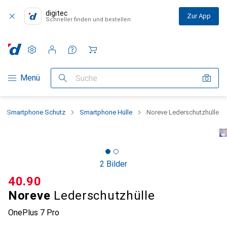
digitec
Zur App
Schneller finden und bestellen
Einstellungen
Kundenkonto
Vergleichslisten
Merklisten
Warenkorb
Navigation nach Kategorien
Menü
Suche
Smartphone Schutz
Smartphone Hülle
Noreve Lederschutzhülle
2 Bilder
CHF
40.90
Noreve
Lederschutzhülle
OnePlus 7 Pro