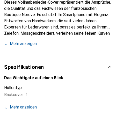
Dieses Vollnarbenleder-Cover repräsentiert die Ansprüche,
die Qualität und das Fachwissen der französischen
Boutique Noreve. Es schützt Ihr Smartphone mit Eleganz.
Entworfen von Handwerkern, die seit vielen Jahren
Experten für Lederwaren sind, passt es perfekt zu Ihrem
Telefon. Massgeschneidert, verleihen seine feinen Kurven
ihm eine echte zweite Haut. Es wird zum schicken und
Mehr anzeigen
unverzichtbaren Accessoire für Ihr Smartphone.
International anerkannt für ihre hochwertigen Produkte ist
die Marke Noreve eine sichere Wahl für eine
anspruchsvolle Kundschaft.
Spezifikationen
Das Wichtigste auf einen Blick
Hüllentyp
i
Backcover
Mehr anzeigen