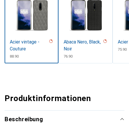
Acier vintage -
Abaca Nero, Black,
Acier
Couture
Noir
CHF
75.90
CHF
88.90
CHF
76.90
Produktinformationen
Beschreibung