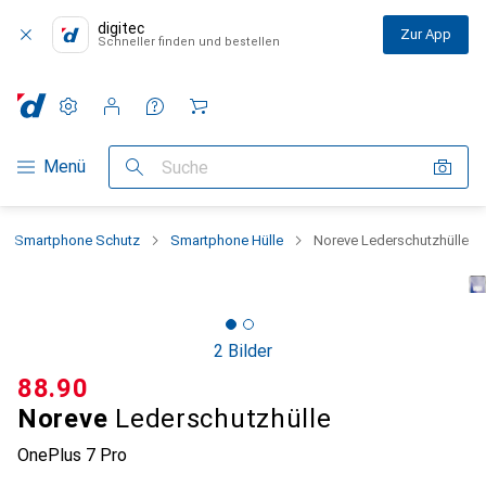
digitec
Zur App
Schneller finden und bestellen
Einstellungen
Kundenkonto
Vergleichslisten
Merklisten
Warenkorb
Navigation nach Kategorien
Menü
Suche
Smartphone Schutz
Smartphone Hülle
Noreve Lederschutzhülle
2 Bilder
CHF
88.90
Noreve
Lederschutzhülle
OnePlus 7 Pro