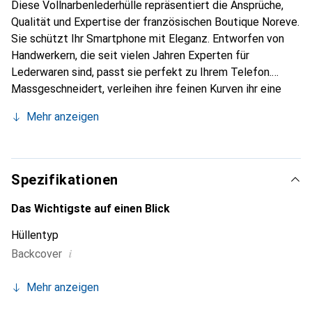
Diese Vollnarbenlederhülle repräsentiert die Ansprüche,
Qualität und Expertise der französischen Boutique Noreve.
Sie schützt Ihr Smartphone mit Eleganz. Entworfen von
Handwerkern, die seit vielen Jahren Experten für
Lederwaren sind, passt sie perfekt zu Ihrem Telefon.
Massgeschneidert, verleihen ihre feinen Kurven ihr eine
echte zweite Haut. Sie wird zum schicken und
Mehr anzeigen
unverzichtbaren Accessoire für Ihr Smartphone.
International anerkannt für ihre hochwertigen Produkte ist
die Marke Noreve eine sichere Wahl für eine
anspruchsvolle Klientel.
Spezifikationen
Das Wichtigste auf einen Blick
Hüllentyp
i
Backcover
Mehr anzeigen