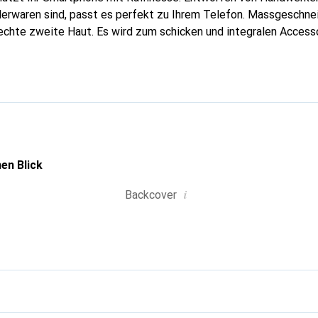
erwaren sind, passt es perfekt zu Ihrem Telefon. Massgeschnei
echte zweite Haut. Es wird zum schicken und integralen Accesso
nal anerkannt für ihre hochwertigen Produkte ist die Marke Nor
volle Kundschaft.
en Blick
i
Backcover
g