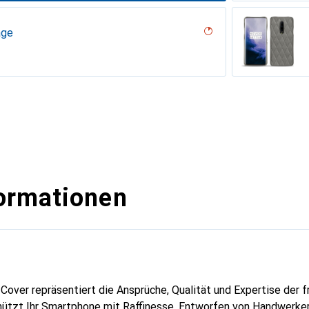
age
uqui
iliegia
( Pantone #ceb888 )
uture ( Nappa - White )
umo
 White )
PU
n
n PU
tage - Couture
 - Couture
nero ( Noir / Black)
abla
né
r / Black )
e
outure
outure
??u - Couture
ge - Couture
 - Couture ( Pantone #412234 )
 vintage
u
?licat ( Pantone #95614d)
tine
nblau
Couture
lack )
appa - Pantone #ff9351)
 ( Pantone #ff9351 )
intage
tage
ne
outure
ine
upelenc - Couture
age - Couture
ro ( Noir / Black)
ocent
tage - Couture
Couture
ne
ormationen
Cover repräsentiert die Ansprüche, Qualität und Expertise der 
ützt Ihr Smartphone mit Raffinesse. Entworfen von Handwerkern