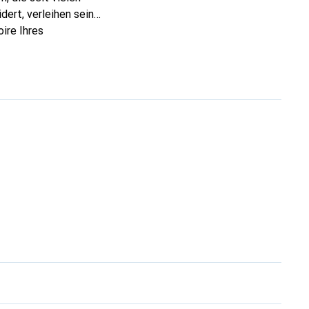
dert, verleihen seine
ire Ihres
eve eine sichere