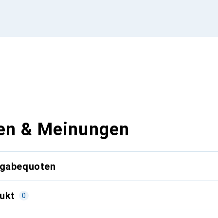
en & Meinungen
kgabequoten
ukt
0