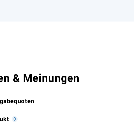
en & Meinungen
kgabequoten
ukt
0