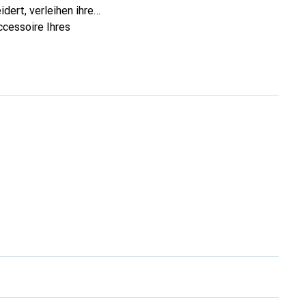
dert, verleihen ihre
ccessoire Ihres
eve eine sichere