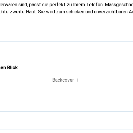
erwaren sind, passt sie perfekt zu Ihrem Telefon. Massgeschnei
echte zweite Haut. Sie wird zum schicken und unverzichtbaren A
nal anerkannt für ihre hochwertigen Produkte ist die Marke Nor
volle Kundschaft.
en Blick
i
Backcover
g