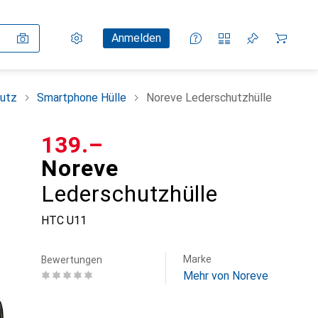
Einstellungen
Kundenkonto
Vergleichslisten
Merklisten
Warenkorb
Anmelden
utz
Smartphone Hülle
Noreve Lederschutzhülle
CHF
139.–
Noreve
Lederschutzhülle
HTC U11
Marke
Bewertungen
Mehr von Noreve