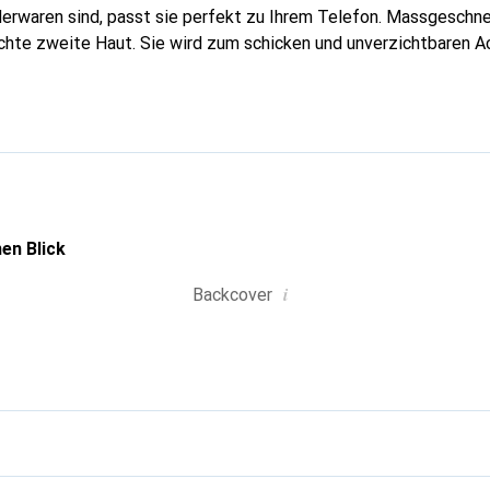
erwaren sind, passt sie perfekt zu Ihrem Telefon. Massgeschnei
echte zweite Haut. Sie wird zum schicken und unverzichtbaren Ac
al anerkannt für ihre hochwertigen Produkte ist die Marke Nore
 Kundschaft.
en Blick
i
Backcover
g