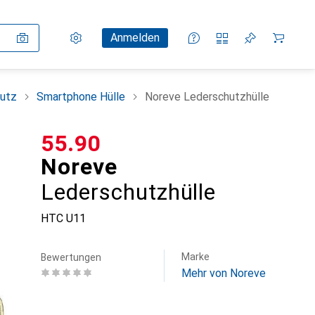
Einstellungen
Kundenkonto
Vergleichslisten
Merklisten
Warenkorb
Anmelden
utz
Smartphone Hülle
Noreve Lederschutzhülle
CHF
55.90
Noreve
Lederschutzhülle
HTC U11
Marke
Bewertungen
Mehr von Noreve