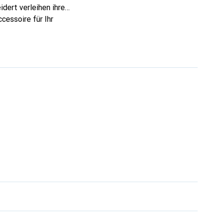
dert verleihen ihre
cessoire für Ihr
ve eine sichere Wahl