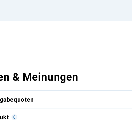
en & Meinungen
kgabequoten
ukt
0