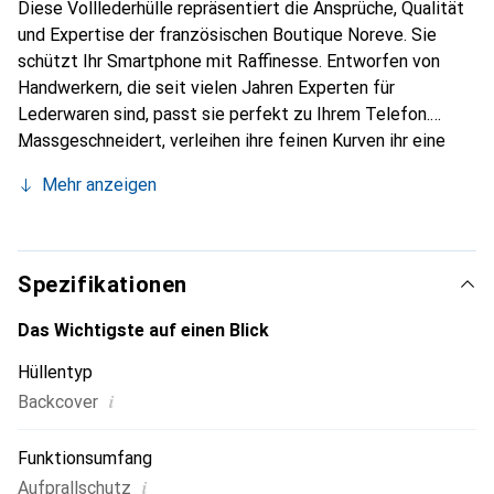
Diese Volllederhülle repräsentiert die Ansprüche, Qualität
und Expertise der französischen Boutique Noreve. Sie
schützt Ihr Smartphone mit Raffinesse. Entworfen von
Handwerkern, die seit vielen Jahren Experten für
Lederwaren sind, passt sie perfekt zu Ihrem Telefon.
Massgeschneidert, verleihen ihre feinen Kurven ihr eine
echte zweite Haut. Sie wird zum eleganten und
Mehr anzeigen
unverzichtbaren Accessoire für Ihr Smartphone.
International anerkannt für ihre hochwertigen Produkte ist
die Marke Noreve eine sichere Wahl für eine
anspruchsvolle Kundschaft.
Spezifikationen
Das Wichtigste auf einen Blick
Hüllentyp
i
Backcover
Funktionsumfang
i
Aufprallschutz