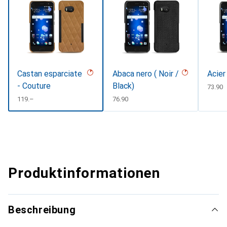
Castan esparciate
Abaca nero ( Noir /
Acier
- Couture
Black)
CHF
73.90
CHF
119.–
CHF
76.90
Produktinformationen
Beschreibung