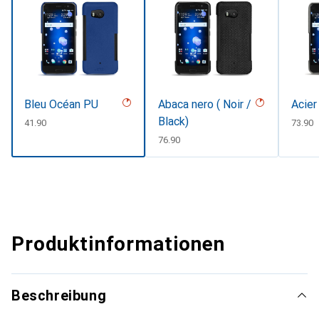
Bleu Océan PU
Abaca nero ( Noir /
Acier
Black)
CHF
41.90
CHF
73.90
CHF
76.90
Produktinformationen
Beschreibung