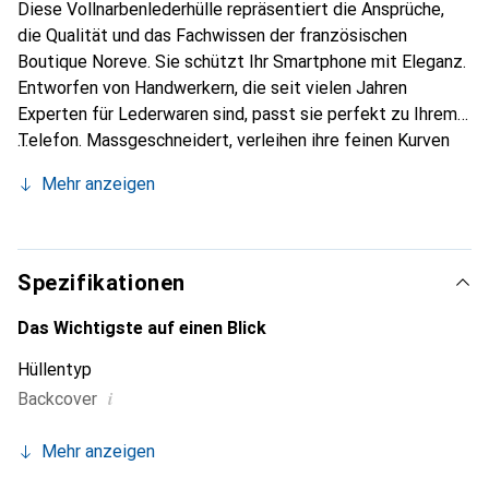
Diese Vollnarbenlederhülle repräsentiert die Ansprüche,
die Qualität und das Fachwissen der französischen
Boutique Noreve. Sie schützt Ihr Smartphone mit Eleganz.
Entworfen von Handwerkern, die seit vielen Jahren
Experten für Lederwaren sind, passt sie perfekt zu Ihrem
Telefon. Massgeschneidert, verleihen ihre feinen Kurven
ihr eine echte zweite Haut. Sie wird zum schicken und
Mehr anzeigen
unverzichtbaren Accessoire Ihres Smartphones.
International anerkannt für ihre hochwertigen Produkte ist
die Marke Noreve eine sichere Wahl für eine
anspruchsvolle Kundschaft.
Spezifikationen
Das Wichtigste auf einen Blick
Hüllentyp
i
Backcover
Mehr anzeigen