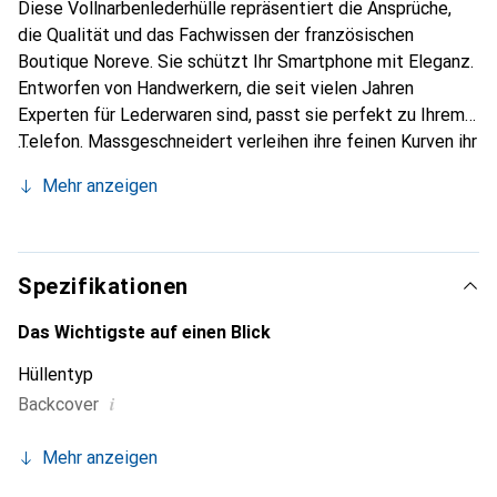
Diese Vollnarbenlederhülle repräsentiert die Ansprüche,
die Qualität und das Fachwissen der französischen
Boutique Noreve. Sie schützt Ihr Smartphone mit Eleganz.
Entworfen von Handwerkern, die seit vielen Jahren
Experten für Lederwaren sind, passt sie perfekt zu Ihrem
Telefon. Massgeschneidert verleihen ihre feinen Kurven ihr
eine echte zweite Haut. Sie wird zum schicken und
Mehr anzeigen
unverzichtbaren Accessoire Ihres Smartphones.
International anerkannt für ihre hochwertigen Produkte ist
die Marke Noreve eine sichere Wahl für eine
anspruchsvolle Kundschaft.
Spezifikationen
Das Wichtigste auf einen Blick
Hüllentyp
i
Backcover
Mehr anzeigen