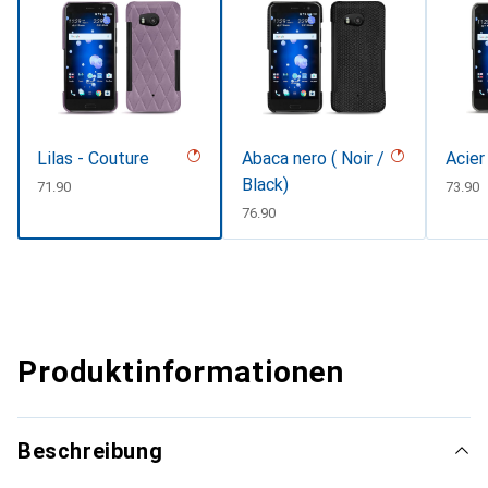
Lilas - Couture
Abaca nero ( Noir /
Acier
Black)
CHF
71.90
CHF
73.90
CHF
76.90
Produktinformationen
Beschreibung