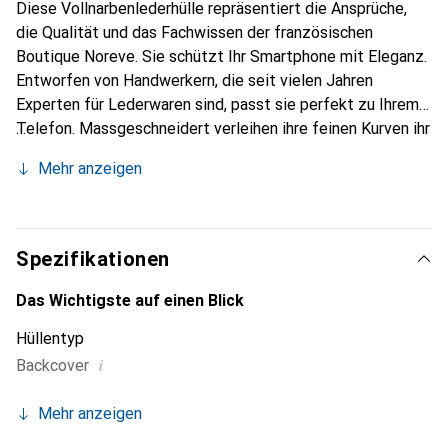
Diese Vollnarbenlederhülle repräsentiert die Ansprüche,
die Qualität und das Fachwissen der französischen
Boutique Noreve. Sie schützt Ihr Smartphone mit Eleganz.
Entworfen von Handwerkern, die seit vielen Jahren
Experten für Lederwaren sind, passt sie perfekt zu Ihrem
Telefon. Massgeschneidert verleihen ihre feinen Kurven ihr
eine echte zweite Haut. Sie wird zum schicken und
Mehr anzeigen
unverzichtbaren Accessoire für Ihr Smartphone.
International anerkannt für ihre hochwertigen Produkte ist
die Marke Noreve eine sichere Wahl für eine
anspruchsvolle Kundschaft.
Spezifikationen
Das Wichtigste auf einen Blick
Hüllentyp
i
Backcover
Mehr anzeigen