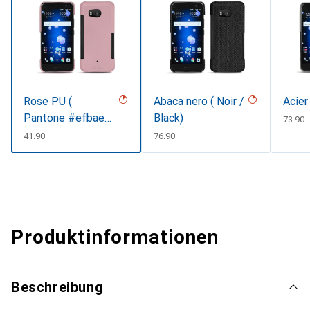
Rose PU (
Abaca nero ( Noir /
Acier
Pantone #efbae1
Black)
CHF
73.90
)
CHF
41.90
CHF
76.90
Produktinformationen
Beschreibung