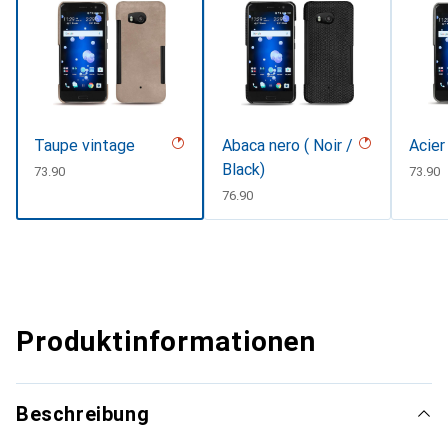
Taupe vintage
Abaca nero ( Noir /
Acier
Black)
CHF
73.90
CHF
73.90
CHF
76.90
Produktinformationen
Beschreibung