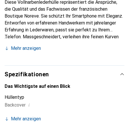
Diese Vollnarbenlederhülle repräsentiert die Ansprüche,
die Qualität und das Fachwissen der französischen
Boutique Noreve. Sie schützt Ihr Smartphone mit Eleganz.
Entworfen von erfahrenen Handwerkern mit jahrelanger
Erfahrung in Lederwaren, passt sie perfekt zu Ihrem
Telefon. Massgeschneidert, verleihen ihre feinen Kurven
ihr eine echte zweite Haut. Sie wird zum schicken und
Mehr anzeigen
unverzichtbaren Accessoire für Ihr Smartphone.
International anerkannt für ihre hochwertigen Produkte ist
die Marke Noreve eine zuverlässige Wahl für eine
anspruchsvolle Klientel.
Spezifikationen
Das Wichtigste auf einen Blick
Hüllentyp
i
Backcover
Mehr anzeigen