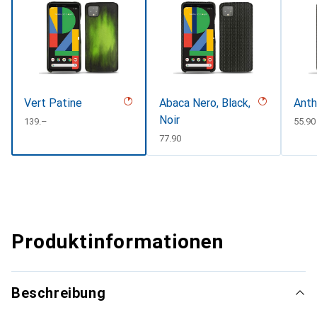
Vert Patine
Abaca Nero, Black,
Anth
Noir
CHF
139.–
CHF
55.90
CHF
77.90
Produktinformationen
Beschreibung