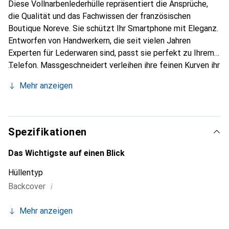
Diese Vollnarbenlederhülle repräsentiert die Ansprüche,
die Qualität und das Fachwissen der französischen
Boutique Noreve. Sie schützt Ihr Smartphone mit Eleganz.
Entworfen von Handwerkern, die seit vielen Jahren
Experten für Lederwaren sind, passt sie perfekt zu Ihrem
Telefon. Massgeschneidert verleihen ihre feinen Kurven ihr
eine echte zweite Haut. Sie wird zum schicken und
Mehr anzeigen
unverzichtbaren Accessoire Ihres Smartphones.
International anerkannt für ihre hochwertigen Produkte ist
die Marke Noreve eine sichere Wahl für eine
anspruchsvolle Klientel.
Spezifikationen
Das Wichtigste auf einen Blick
Hüllentyp
i
Backcover
Mehr anzeigen