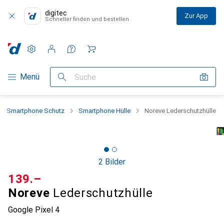
digitec
Zur App
Schneller finden und bestellen
Einstellungen
Kundenkonto
Vergleichslisten
Merklisten
Warenkorb
Navigation nach Kategorien
Menü
Suche
Smartphone Schutz
Smartphone Hülle
Noreve Lederschutzhülle
2 Bilder
CHF
139.–
Noreve
Lederschutzhülle
Google Pixel 4