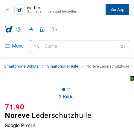
digitec
Zur App
Schneller finden und bestellen
Einstellungen
Kundenkonto
Vergleichslisten
Merklisten
Warenkorb
Navigation nach Kategorien
Menü
Suche
Smartphone Schutz
Smartphone Hülle
Noreve Lederschutzhülle
2 Bilder
CHF
71.90
Noreve
Lederschutzhülle
Google Pixel 4