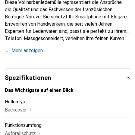
Diese Vollnarbenlederhülle repräsentiert die Ansprüche,
die Qualität und das Fachwissen der französischen
Boutique Noreve. Sie schützt Ihr Smartphone mit Eleganz.
Entworfen von Handwerkern, die seit vielen Jahren
Experten für Lederwaren sind, passt sie perfekt zu Ihrem
Telefon. Massgeschneidert, verleihen ihre feinen Kurven
ihr eine echte zweite Haut. Sie wird zum schicken und
Mehr anzeigen
unverzichtbaren Accessoire Ihres Smartphones.
International anerkannt für ihre hochwertigen Produkte ist
die Marke Noreve eine sichere Wahl für eine
anspruchsvolle Kundschaft.
Spezifikationen
Das Wichtigste auf einen Blick
Hüllentyp
i
Backcover
Funktionsumfang
i
Aufprallschutz