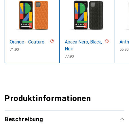
Orange - Couture
Abaca Nero, Black,
Anth
Noir
CHF
71.90
CHF
55.90
CHF
77.90
Produktinformationen
Beschreibung