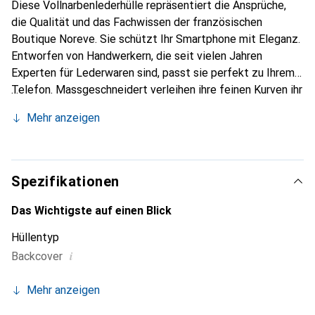
Diese Vollnarbenlederhülle repräsentiert die Ansprüche,
die Qualität und das Fachwissen der französischen
Boutique Noreve. Sie schützt Ihr Smartphone mit Eleganz.
Entworfen von Handwerkern, die seit vielen Jahren
Experten für Lederwaren sind, passt sie perfekt zu Ihrem
Telefon. Massgeschneidert verleihen ihre feinen Kurven ihr
eine echte zweite Haut. Sie wird zum schicken und
Mehr anzeigen
unverzichtbaren Accessoire für Ihr Smartphone.
International anerkannt für ihre hochwertigen Produkte ist
die Marke Noreve eine sichere Wahl für eine
anspruchsvolle Kundschaft.
Spezifikationen
Das Wichtigste auf einen Blick
Hüllentyp
i
Backcover
Mehr anzeigen