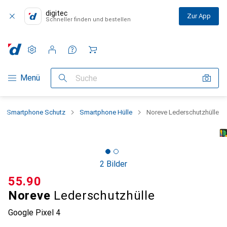
digitec
Zur App
Schneller finden und bestellen
Einstellungen
Kundenkonto
Vergleichslisten
Merklisten
Warenkorb
Navigation nach Kategorien
Menü
Suche
Smartphone Schutz
Smartphone Hülle
Noreve Lederschutzhülle
2 Bilder
CHF
55.90
Noreve
Lederschutzhülle
Google Pixel 4