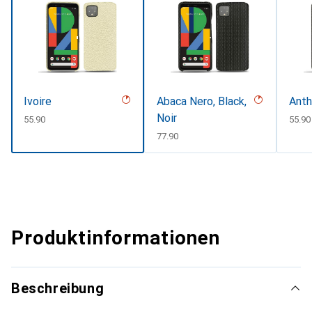
Ivoire
Abaca Nero, Black,
Anth
Noir
CHF
55.90
CHF
55.90
CHF
77.90
Produktinformationen
Beschreibung