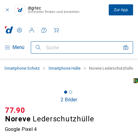
digitec
Zur App
Schneller finden und bestellen
Einstellungen
Kundenkonto
Vergleichslisten
Merklisten
Warenkorb
Navigation nach Kategorien
Menü
Suche
Smartphone Schutz
Smartphone Hülle
Noreve Lederschutzhülle
2 Bilder
CHF
77.90
Noreve
Lederschutzhülle
Google Pixel 4