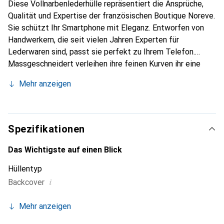
Diese Vollnarbenlederhülle repräsentiert die Ansprüche,
Qualität und Expertise der französischen Boutique Noreve.
Sie schützt Ihr Smartphone mit Eleganz. Entworfen von
Handwerkern, die seit vielen Jahren Experten für
Lederwaren sind, passt sie perfekt zu Ihrem Telefon.
Massgeschneidert verleihen ihre feinen Kurven ihr eine
echte zweite Haut. Sie wird zum schicken und
Mehr anzeigen
unverzichtbaren Accessoire Ihres Smartphones.
International anerkannt für ihre hochwertigen Produkte ist
die Marke Noreve eine sichere Wahl für eine
anspruchsvolle Klientel.
Spezifikationen
Das Wichtigste auf einen Blick
Hüllentyp
i
Backcover
Mehr anzeigen