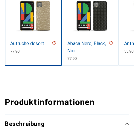
Autruche desert
Abaca Nero, Black,
Anth
Noir
CHF
77.90
CHF
55.90
CHF
77.90
Produktinformationen
Beschreibung