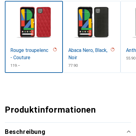
Rouge troupelenc
Abaca Nero, Black,
Anth
- Couture
Noir
CHF
55.90
CHF
119.–
CHF
77.90
Produktinformationen
Beschreibung