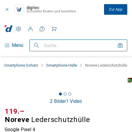
digitec
Zur App
Schneller finden und bestellen
Einstellungen
Kundenkonto
Vergleichslisten
Merklisten
Warenkorb
Navigation nach Kategorien
Menü
Suche
Smartphone Schutz
Smartphone Hülle
Noreve Lederschutzhülle
2 Bilder
1 Video
CHF
119.–
Noreve
Lederschutzhülle
Google Pixel 4