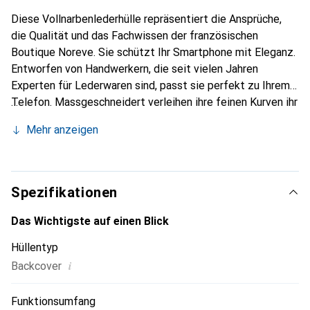
Diese Vollnarbenlederhülle repräsentiert die Ansprüche,
die Qualität und das Fachwissen der französischen
Boutique Noreve. Sie schützt Ihr Smartphone mit Eleganz.
Entworfen von Handwerkern, die seit vielen Jahren
Experten für Lederwaren sind, passt sie perfekt zu Ihrem
Telefon. Massgeschneidert verleihen ihre feinen Kurven ihr
eine echte zweite Haut. Sie wird zum schicken und
Mehr anzeigen
unverzichtbaren Accessoire für Ihr Smartphone.
International anerkannt für ihre hochwertigen Produkte ist
die Marke Noreve eine sichere Wahl für eine
anspruchsvolle Kundschaft.
Spezifikationen
Das Wichtigste auf einen Blick
Hüllentyp
i
Backcover
Funktionsumfang