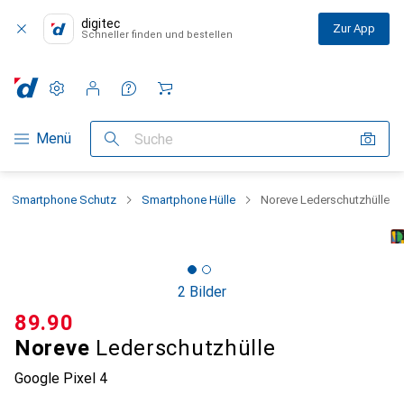
digitec
Zur App
Schneller finden und bestellen
Einstellungen
Kundenkonto
Vergleichslisten
Merklisten
Warenkorb
Navigation nach Kategorien
Menü
Suche
Smartphone Schutz
Smartphone Hülle
Noreve Lederschutzhülle
2 Bilder
CHF
89.90
Noreve
Lederschutzhülle
Google Pixel 4