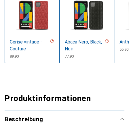
Cerise vintage -
Abaca Nero, Black,
Anth
Couture
Noir
CHF
55.90
CHF
89.90
CHF
77.90
Produktinformationen
Beschreibung