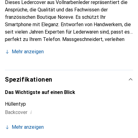
Dieses Ledercover aus Vollnarbenleder repräsentiert die
Ansprüche, die Qualität und das Fachwissen der
französischen Boutique Noreve. Es schützt Ihr
Smartphone mit Eleganz. Entworfen von Handwerkern, die
seit vielen Jahren Experten für Lederwaren sind, passt es
perfekt zu Ihrem Telefon. Massgeschneidert, verleihen
seine feinen Kurven ihm eine echte zweite Haut. Es wird
Mehr anzeigen
zum schicken und unverzichtbaren Accessoire für Ihr
Smartphone. International anerkannt für ihre hochwertigen
Produkte ist die Marke Noreve eine sichere Wahl für eine
anspruchsvolle Kundschaft.
Spezifikationen
Das Wichtigste auf einen Blick
Hüllentyp
i
Backcover
Mehr anzeigen