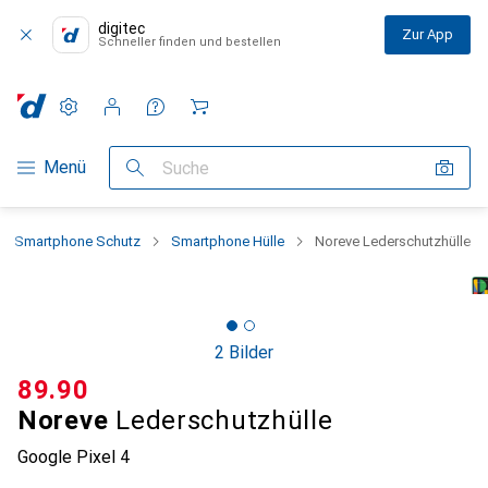
digitec
Zur App
Schneller finden und bestellen
Einstellungen
Kundenkonto
Vergleichslisten
Merklisten
Warenkorb
Navigation nach Kategorien
Menü
Suche
Smartphone Schutz
Smartphone Hülle
Noreve Lederschutzhülle
2 Bilder
CHF
89.90
Noreve
Lederschutzhülle
Google Pixel 4