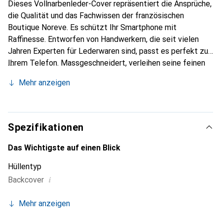
Dieses Vollnarbenleder-Cover repräsentiert die Ansprüche,
die Qualität und das Fachwissen der französischen
Boutique Noreve. Es schützt Ihr Smartphone mit
Raffinesse. Entworfen von Handwerkern, die seit vielen
Jahren Experten für Lederwaren sind, passt es perfekt zu
Ihrem Telefon. Massgeschneidert, verleihen seine feinen
Kurven ihm eine echte zweite Haut. Es wird zum eleganten
Mehr anzeigen
und unverzichtbaren Accessoire Ihres Smartphones.
International anerkannt für ihre hochwertigen Produkte ist
die Marke Noreve eine sichere Wahl für eine
anspruchsvolle Kundschaft.
Spezifikationen
Das Wichtigste auf einen Blick
Hüllentyp
i
Backcover
Mehr anzeigen