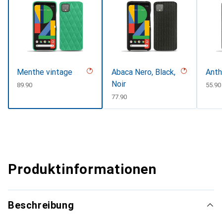
Menthe vintage
Abaca Nero, Black,
Anth
Noir
CHF
89.90
CHF
55.90
CHF
77.90
Produktinformationen
Beschreibung