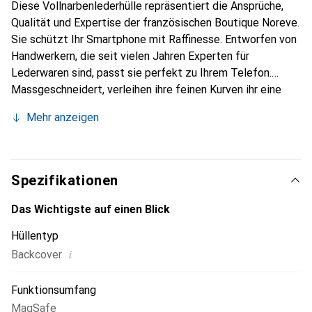
Diese Vollnarbenlederhülle repräsentiert die Ansprüche,
Qualität und Expertise der französischen Boutique Noreve.
Sie schützt Ihr Smartphone mit Raffinesse. Entworfen von
Handwerkern, die seit vielen Jahren Experten für
Lederwaren sind, passt sie perfekt zu Ihrem Telefon.
Massgeschneidert, verleihen ihre feinen Kurven ihr eine
echte zweite Haut. Sie wird zum eleganten und
Mehr anzeigen
unverzichtbaren Accessoire für Ihr Smartphone.
International anerkannt für ihre hochwertigen Produkte ist
die Marke Noreve eine sichere Wahl für eine
anspruchsvolle Kundschaft.
Spezifikationen
Das Wichtigste auf einen Blick
Hüllentyp
i
Backcover
Funktionsumfang
MagSafe