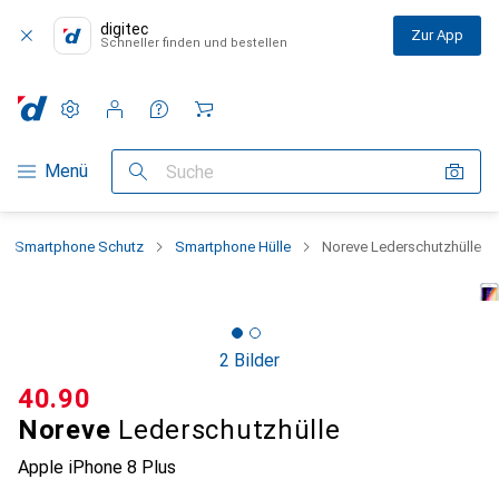
digitec
Zur App
Schneller finden und bestellen
Einstellungen
Kundenkonto
Vergleichslisten
Merklisten
Warenkorb
Navigation nach Kategorien
Menü
Suche
Smartphone Schutz
Smartphone Hülle
Noreve Lederschutzhülle
2 Bilder
CHF
40.90
Noreve
Lederschutzhülle
Apple iPhone 8 Plus