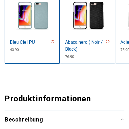
Bleu Ciel PU
Abaca nero ( Noir /
Acie
Black)
CHF
40.90
CHF
75.9
CHF
76.90
Produktinformationen
Beschreibung