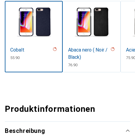
Cobalt
Abaca nero ( Noir /
Acie
Black)
CHF
55.90
CHF
75.9
CHF
76.90
Produktinformationen
Beschreibung