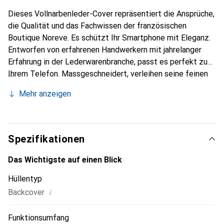
Dieses Vollnarbenleder-Cover repräsentiert die Ansprüche,
die Qualität und das Fachwissen der französischen
Boutique Noreve. Es schützt Ihr Smartphone mit Eleganz.
Entworfen von erfahrenen Handwerkern mit jahrelanger
Erfahrung in der Lederwarenbranche, passt es perfekt zu
Ihrem Telefon. Massgeschneidert, verleihen seine feinen
Kurven ihm eine echte zweite Haut. Es wird zum schicken
Mehr anzeigen
und unverzichtbaren Accessoire für Ihr Smartphone.
International anerkannt für ihre hochwertigen Produkte ist
die Marke Noreve eine zuverlässige Wahl für eine
anspruchsvolle Kundschaft.
Spezifikationen
Das Wichtigste auf einen Blick
Hüllentyp
i
Backcover
Funktionsumfang