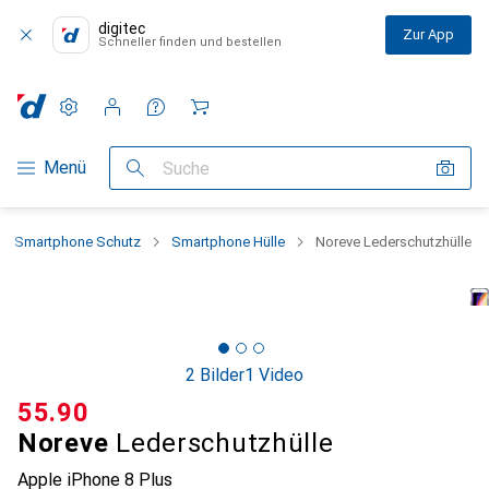
digitec
Zur App
Schneller finden und bestellen
Einstellungen
Kundenkonto
Vergleichslisten
Merklisten
Warenkorb
Navigation nach Kategorien
Menü
Suche
Smartphone Schutz
Smartphone Hülle
Noreve Lederschutzhülle
2 Bilder
1 Video
CHF
55.90
Noreve
Lederschutzhülle
Apple iPhone 8 Plus