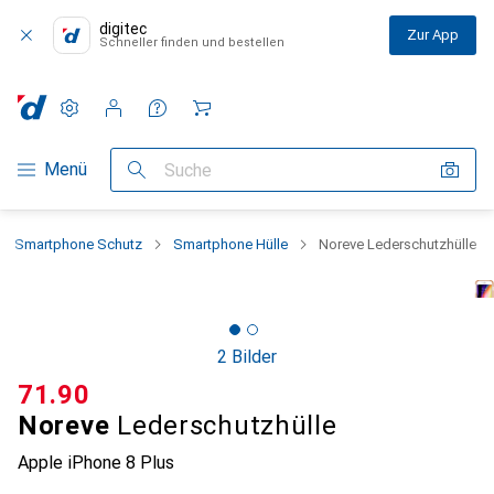
digitec
Zur App
Schneller finden und bestellen
Einstellungen
Kundenkonto
Vergleichslisten
Merklisten
Warenkorb
Navigation nach Kategorien
Menü
Suche
Smartphone Schutz
Smartphone Hülle
Noreve Lederschutzhülle
2 Bilder
CHF
71.90
Noreve
Lederschutzhülle
Apple iPhone 8 Plus