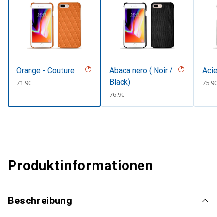
Orange - Couture
Abaca nero ( Noir /
Acie
Black)
CHF
71.90
CHF
75.9
CHF
76.90
Produktinformationen
Beschreibung