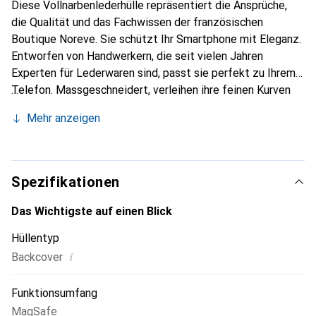
Diese Vollnarbenlederhülle repräsentiert die Ansprüche,
die Qualität und das Fachwissen der französischen
Boutique Noreve. Sie schützt Ihr Smartphone mit Eleganz.
Entworfen von Handwerkern, die seit vielen Jahren
Experten für Lederwaren sind, passt sie perfekt zu Ihrem
Telefon. Massgeschneidert, verleihen ihre feinen Kurven
ihr eine echte zweite Haut. Sie wird zum schicken und
Mehr anzeigen
unverzichtbaren Accessoire für Ihr Smartphone.
International anerkannt für ihre hochwertigen Produkte ist
die Marke Noreve eine sichere Wahl für eine
anspruchsvolle Kundschaft.
Spezifikationen
Das Wichtigste auf einen Blick
Hüllentyp
i
Backcover
Funktionsumfang
MagSafe