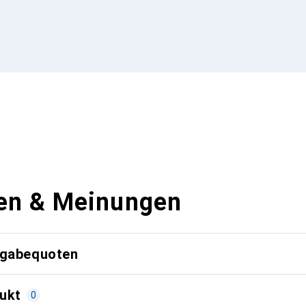
en & Meinungen
kgabequoten
ukt
0