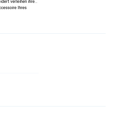
dert verleihen ihre
ccessoire Ihres
eve eine sichere