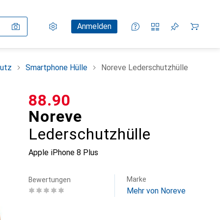
Einstellungen
Kundenkonto
Vergleichslisten
Merklisten
Warenkorb
Anmelden
utz
Smartphone Hülle
Noreve Lederschutzhülle
CHF
88.90
Noreve
Lederschutzhülle
Apple iPhone 8 Plus
Marke
Bewertungen
Mehr von Noreve