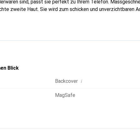
erwaren sind, passt sie perfekt zu Ihrem Telefon. Massgeschnei
echte zweite Haut. Sie wird zum schicken und unverzichtbaren A
nal anerkannt für ihre hochwertigen Produkte ist die Marke Nor
volle Kundschaft.
en Blick
i
Backcover
MagSafe
g