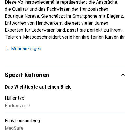
Diese Vollnarbenlederhülle repräsentiert die Ansprüche,
die Qualität und das Fachwissen der französischen
Boutique Noreve. Sie schützt Ihr Smartphone mit Eleganz.
Entworfen von Handwerkern, die seit vielen Jahren
Experten für Lederwaren sind, passt sie perfekt zu Ihrem
Telefon. Massgeschneidert verleihen ihre feinen Kurven ihr
eine echte zweite Haut. Sie wird zum schicken und
Mehr anzeigen
unverzichtbaren Accessoire für Ihr Smartphone.
International anerkannt für ihre hochwertigen Produkte ist
die Marke Noreve eine sichere Wahl für eine
anspruchsvolle Kundschaft.
Spezifikationen
Das Wichtigste auf einen Blick
Hüllentyp
i
Backcover
Funktionsumfang
MagSafe