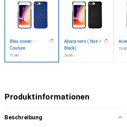
Bleu ocean -
Abaca nero ( Noir /
Acie
Couture
Black)
CHF
75.9
CHF
71.90
CHF
76.90
Produktinformationen
Beschreibung