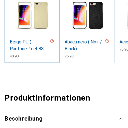
Beige PU (
Abaca nero ( Noir /
Acie
Pantone #ceb888
Black)
CHF
75.9
)
CHF
40.90
CHF
76.90
Produktinformationen
Beschreibung