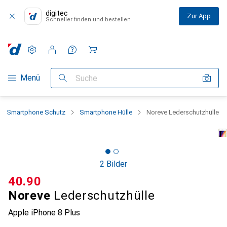
digitec
Zur App
Schneller finden und bestellen
Einstellungen
Kundenkonto
Vergleichslisten
Merklisten
Warenkorb
Navigation nach Kategorien
Menü
Suche
Smartphone Schutz
Smartphone Hülle
Noreve Lederschutzhülle
2 Bilder
CHF
40.90
Noreve
Lederschutzhülle
Apple iPhone 8 Plus