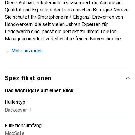
Diese Vollnarbenlederhülle repräsentiert die Ansprüche,
Qualität und Expertise der französischen Boutique Noreve.
Sie schützt Ihr Smartphone mit Eleganz. Entworfen von
Handwerkern, die seit vielen Jahren Experten für
Lederwaren sind, passt sie perfekt zu Ihrem Telefon.
Massgeschneidert verleihen ihre feinen Kurven ihr eine
echte zweite Haut. Sie wird zum schicken und integralen
Mehr anzeigen
Accessoire für Ihr Smartphone. International anerkannt für
ihre hochwertigen Produkte ist die Marke Noreve eine
sichere Wahl für eine anspruchsvolle Kundschaft.
Spezifikationen
Das Wichtigste auf einen Blick
Hüllentyp
i
Backcover
Funktionsumfang
MagSafe