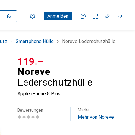
Einstellungen
Kundenkonto
Vergleichslisten
Merklisten
Warenkorb
Anmelden
utz
Smartphone Hülle
Noreve Lederschutzhülle
CHF
119.–
Noreve
Lederschutzhülle
Apple iPhone 8 Plus
Marke
Bewertungen
Mehr von Noreve