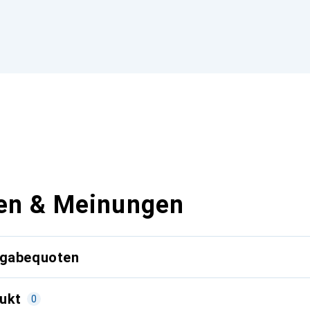
en & Meinungen
kgabequoten
ukt
0