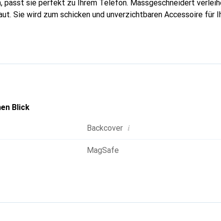
, passt sie perfekt zu Ihrem Telefon. Massgeschneidert verleih
aut. Sie wird zum schicken und unverzichtbaren Accessoire für 
ational für ihre hochwertigen Produkte anerkannt und eine zuver
aft.
en Blick
i
Backcover
MagSafe
g