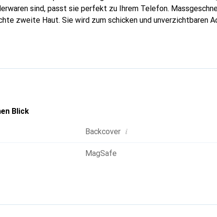
erwaren sind, passt sie perfekt zu Ihrem Telefon. Massgeschnei
echte zweite Haut. Sie wird zum schicken und unverzichtbaren Ac
al anerkannt für ihre hochwertigen Produkte ist die Marke Nore
 Kundschaft.
en Blick
i
Backcover
MagSafe