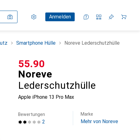
Einstellungen
Kundenkonto
Vergleichslisten
Merklisten
Warenkorb
Anmelden
utz
Smartphone Hülle
Noreve Lederschutzhülle
CHF
55.90
Noreve
Lederschutzhülle
Apple iPhone 13 Pro Max
Marke
Bewertungen
Mehr von Noreve
2