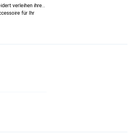
dert verleihen ihre
cessoire für Ihr
ve eine sichere Wahl