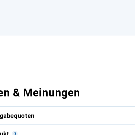
en & Meinungen
kgabequoten
ukt
0