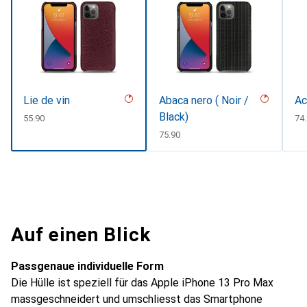
Lie de vin
Abaca nero ( Noir /
Ac
Black)
CHF
55.90
CH
74
CHF
75.90
Auf einen Blick
Passgenaue individuelle Form
Die Hülle ist speziell für das Apple iPhone 13 Pro Max
massgeschneidert und umschliesst das Smartphone