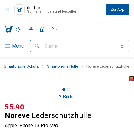
digitec
Zur App
Schneller finden und bestellen
Einstellungen
Kundenkonto
Vergleichslisten
Merklisten
Warenkorb
Navigation nach Kategorien
Menü
Suche
Smartphone Schutz
Smartphone Hülle
Noreve Lederschutzhülle
2 Bilder
CHF
55.90
Noreve
Lederschutzhülle
Apple iPhone 13 Pro Max