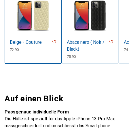
Beige - Couture
Abaca nero ( Noir /
Ac
Black)
CHF
72.90
CH
74
CHF
75.90
Auf einen Blick
Passgenaue individuelle Form
Die Hülle ist speziell für das Apple iPhone 13 Pro Max
massgeschneidert und umschliesst das Smartphone