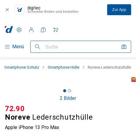
digitec
Zur App
Schneller finden und bestellen
Einstellungen
Kundenkonto
Vergleichslisten
Merklisten
Warenkorb
Navigation nach Kategorien
Menü
Suche
Smartphone Schutz
Smartphone Hülle
Noreve Lederschutzhülle
2 Bilder
CHF
72.90
Noreve
Lederschutzhülle
Apple iPhone 13 Pro Max