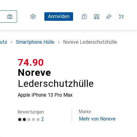
Einstellungen
Kundenkonto
Vergleichslisten
Merklisten
Warenkorb
Anmelden
utz
Smartphone Hülle
Noreve Lederschutzhülle
CHF
74.90
Noreve
Lederschutzhülle
Apple iPhone 13 Pro Max
Marke
Bewertungen
Mehr von Noreve
2