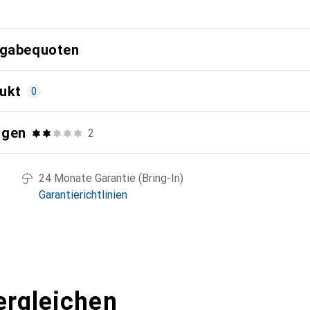
g
kgabequoten
ukt
0
ngen
2
24 Monate Garantie (Bring-In)
Garantierichtlinien
ergleichen