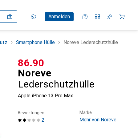
Einstellungen
Kundenkonto
Vergleichslisten
Merklisten
Warenkorb
Anmelden
utz
Smartphone Hülle
Noreve Lederschutzhülle
CHF
86.90
Noreve
Lederschutzhülle
Apple iPhone 13 Pro Max
Marke
Bewertungen
Mehr von Noreve
2