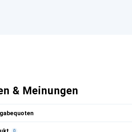
en & Meinungen
kgabequoten
ukt
0