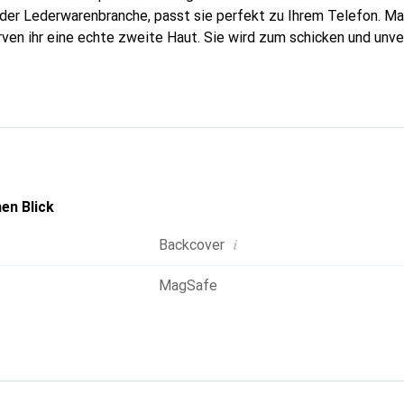
n der Lederwarenbranche, passt sie perfekt zu Ihrem Telefon. M
urven ihr eine echte zweite Haut. Sie wird zum schicken und unv
tphone. Die Marke Noreve ist international für ihre hochwertig
ahl für eine anspruchsvolle Kundschaft.
en Blick
i
Backcover
MagSafe