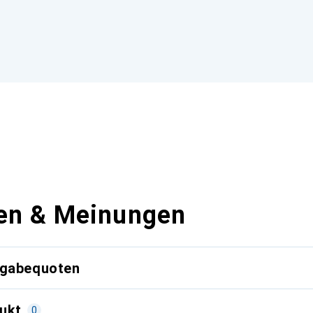
en & Meinungen
kgabequoten
ukt
0