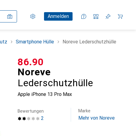
Einstellungen
Kundenkonto
Vergleichslisten
Merklisten
Warenkorb
Anmelden
utz
Smartphone Hülle
Noreve Lederschutzhülle
CHF
86.90
Noreve
Lederschutzhülle
Apple iPhone 13 Pro Max
Marke
Bewertungen
Mehr von Noreve
2