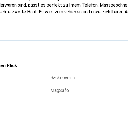
erwaren sind, passt es perfekt zu Ihrem Telefon. Massgeschnei
echte zweite Haut. Es wird zum schicken und unverzichtbaren A
Noreve ist international für ihre hochwertigen Produkte anerka
volle Kundschaft.
en Blick
i
Backcover
MagSafe