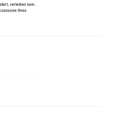
dert, verleihen seine
ccessoire Ihres
nnt und eine sichere