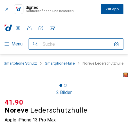
digitec
Zur App
Schneller finden und bestellen
Einstellungen
Kundenkonto
Vergleichslisten
Merklisten
Warenkorb
Navigation nach Kategorien
Menü
Suche
Smartphone Schutz
Smartphone Hülle
Noreve Lederschutzhülle
2 Bilder
CHF
41.90
Noreve
Lederschutzhülle
Apple iPhone 13 Pro Max