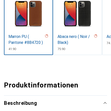
Marron PU (
Abaca nero ( Noir /
Ac
Pantone #8B4720 )
Black)
CH
74
CHF
41.90
CHF
75.90
Produktinformationen
Beschreibung