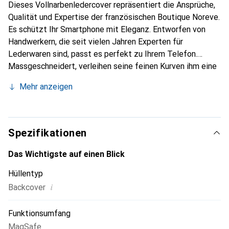
Dieses Vollnarbenledercover repräsentiert die Ansprüche,
Qualität und Expertise der französischen Boutique Noreve.
Es schützt Ihr Smartphone mit Eleganz. Entworfen von
Handwerkern, die seit vielen Jahren Experten für
Lederwaren sind, passt es perfekt zu Ihrem Telefon.
Massgeschneidert, verleihen seine feinen Kurven ihm eine
echte zweite Haut. Es wird zum schicken und integralen
Mehr anzeigen
Accessoire für Ihr Smartphone. International anerkannt für
ihre hochwertigen Produkte ist die Marke Noreve eine
sichere Wahl für eine anspruchsvolle Kundschaft.
Spezifikationen
Das Wichtigste auf einen Blick
Hüllentyp
i
Backcover
Funktionsumfang
MagSafe