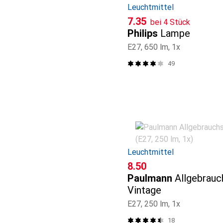
Leuchtmittel
CHF
7.35
bei 4 Stück
Philips
Lampe
E27, 650 lm, 1x
49
Leuchtmittel
CHF
8.50
Paulmann
Allgebrau
Vintage
E27, 250 lm, 1x
18