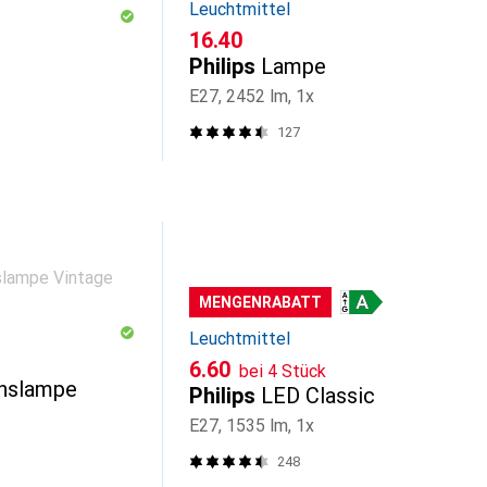
Leuchtmittel
CHF
16.40
Philips
Lampe
E27, 2452 lm, 1x
127
MENGENRABATT
Leuchtmittel
CHF
6.60
bei 4 Stück
chslampe
Philips
LED Classic
E27, 1535 lm, 1x
248