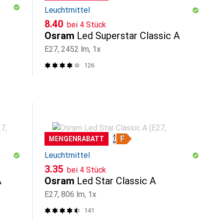
Leuchtmittel
CHF
8.40
bei 4 Stück
Osram
Led Superstar Classic A
E27, 2452 lm, 1x
126
MENGENRABATT
Leuchtmittel
CHF
3.35
bei 4 Stück
A
Osram
Led Star Classic A
E27, 806 lm, 1x
141