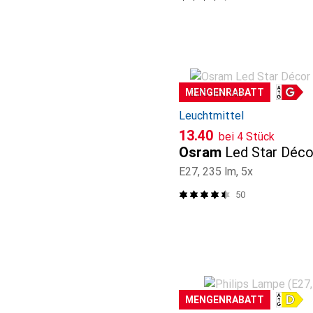
MENGENRABATT
Leuchtmittel
CHF
13.40
bei 4 Stück
Osram
Led Star Déco
E27, 235 lm, 5x
50
MENGENRABATT