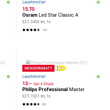
Leuchtmittel
CHF
15.70
Osram
Led Star Classic A
E27, 3452 lm, 1x
141
MENGENRABATT
Leuchtmittel
CHF
13.–
bei 4 Stück
Philips Professional
Master
E27, 1521 lm, 1x
60