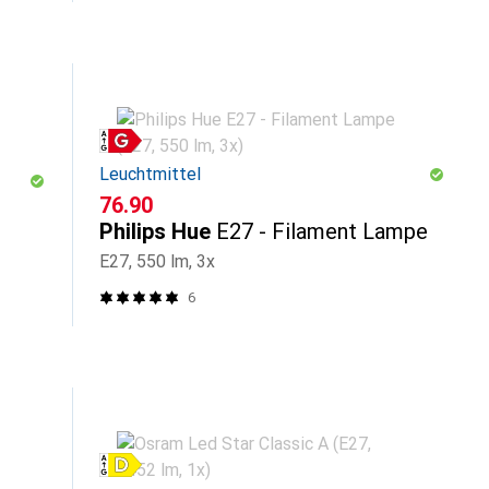
Leuchtmittel
CHF
76.90
Philips Hue
E27 - Filament Lampe
E27, 550 lm, 3x
6