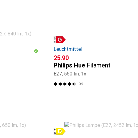
Leuchtmittel
CHF
25.90
Philips Hue
Filament
E27, 550 lm, 1x
96