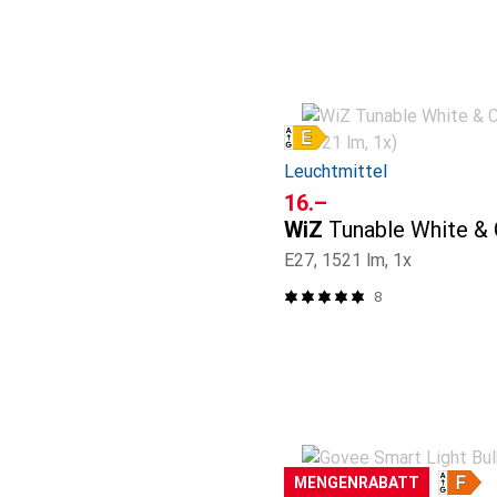
Leuchtmittel
CHF
16.–
WiZ
Tunable White & 
E27, 1521 lm, 1x
8
MENGENRABATT