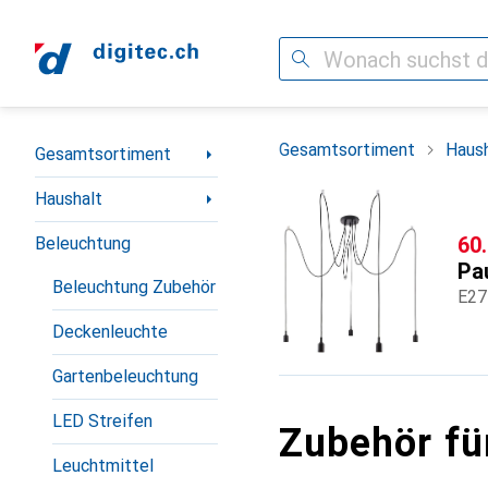
Suche
Navigation nach Kategorien
Gesamtsortiment
Haush
Gesamtsortiment
Haushalt
CH
60
Beleuchtung
Pa
Beleuchtung Zubehör
E27
Deckenleuchte
Gartenbeleuchtung
LED Streifen
Zubehör fü
Leuchtmittel