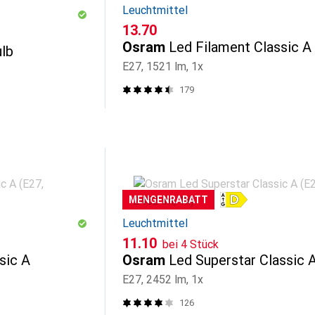
Leuchtmittel
CHF
13.70
Osram
Led Filament Classic A
ulb
E27, 1521 lm, 1x
179
MENGENRABATT
Leuchtmittel
CHF
11.10
bei 4 Stück
sic A
Osram
Led Superstar Classic 
E27, 2452 lm, 1x
126