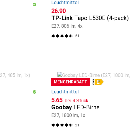
Leuchtmittel
CHF
26.90
TP-Link
Tapo L530E (4-pack)
E27, 806 lm, 4x
51
MENGENRABATT
Leuchtmittel
CHF
5.65
bei 4 Stück
Goobay
LED-Birne
E27, 1800 lm, 1x
21