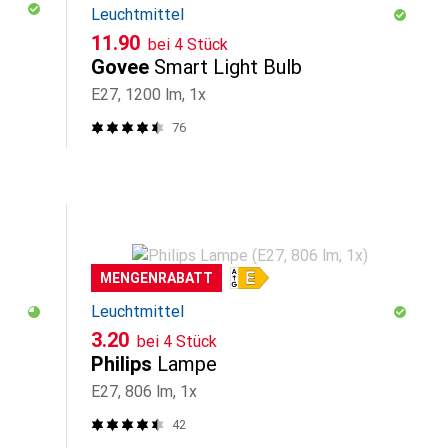
Leuchtmittel
CHF
11.90
bei 4 Stück
Govee
Smart Light Bulb
E27, 1200 lm, 1x
76
MENGENRABATT
Leuchtmittel
CHF
3.20
bei 4 Stück
Philips
Lampe
E27, 806 lm, 1x
42