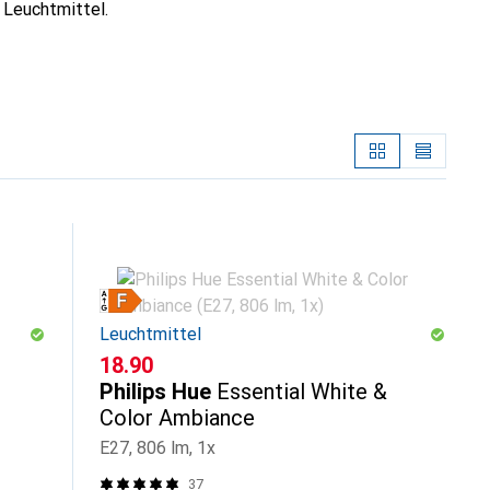
 Leuchtmittel.
Leuchtmittel
CHF
18.90
Philips Hue
Essential White &
Color Ambiance
E27, 806 lm, 1x
37