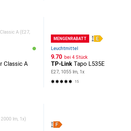
MENGENRABATT
Leuchtmittel
CHF
9.70
bei 4 Stück
r Classic A
TP-Link
Tapo L535E
E27, 1055 lm, 1x
15