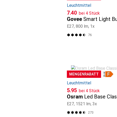
Leuchtmittel
CHF
7.40
bei 4 Stück
Govee
Smart Light B
E27, 800 lm, 1x
76
MENGENRABATT
Leuchtmittel
CHF
5.95
bei 4 Stück
Osram
Led Base Clas
E27, 1521 lm, 3x
273