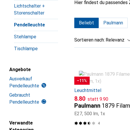
Hier findest du passendes
Lichtschalter +
Storenschalter
Beliebt
Paulmann
Pendelleuchte
Stehlampe
Sortieren nach
:
Relevanz
Tischlampe
Produktliste
Angebote
Ausverkauf
−11%
Pendelleuchte
Leuchtmittel
Gebraucht
CHF
CHF
8.80
statt
9.90
Pendelleuchte
Paulmann
1879 Filam
E27, 500 lm, 1x
Verwandte
4
Kategorien