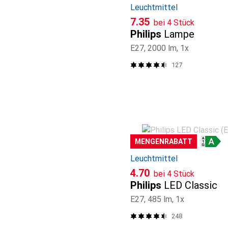
Leuchtmittel
CHF
7.35
bei 4 Stück
Philips
Lampe
E27, 2000 lm, 1x
127
MENGENRABATT
Leuchtmittel
CHF
4.70
bei 4 Stück
Philips
LED Classic
E27, 485 lm, 1x
248