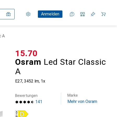
Einstellungen
Kundenkonto
Vergleichslisten
Merklisten
Warenkorb
Anmelden
c A
CHF
15.70
Osram
Led Star Classic
A
E27, 3452 lm, 1x
Marke
Bewertungen
Mehr von Osram
141