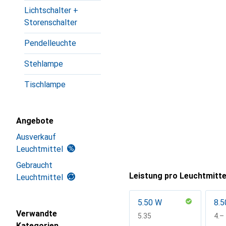
Lichtschalter +
Storenschalter
Pendelleuchte
Stehlampe
Tischlampe
Angebote
Ausverkauf
Leuchtmittel
Gebraucht
Leistung pro Leuchtmitte
Leuchtmittel
5.50 W
8.5
Verwandte
CHF
5.35
CH
4.–
Kategorien