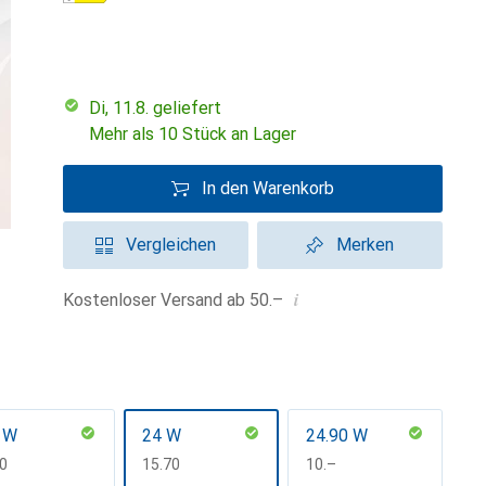
Di, 11.8. geliefert
Mehr als 10 Stück an Lager
In den Warenkorb
Vergleichen
Merken
i
Kostenloser Versand ab 50.–
 W
24 W
24.90 W
F
90
CHF
15.70
CHF
10.–