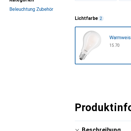
Mehr anzeigen
Beleuchtung Zubehör
Lichtfarbe
2
Warmweis
CHF
15.70
Mehr anzeigen
Produktinf
Beschreibung