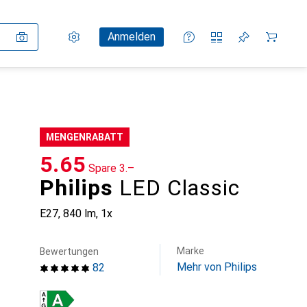
Einstellungen
Kundenkonto
Vergleichslisten
Merklisten
Warenkorb
Anmelden
MENGENRABATT
CHF
5.65
Spare
CHF
3.–
Philips
LED Classic
E27, 840 lm, 1x
Marke
Bewertungen
Mehr von Philips
82