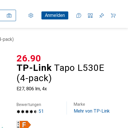
Einstellungen
Kundenkonto
Vergleichslisten
Merklisten
Warenkorb
Anmelden
4-pack)
CHF
26.90
TP-Link
Tapo L530E
(4-pack)
E27, 806 lm, 4x
Marke
Bewertungen
Mehr von TP-Link
51