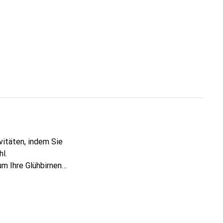
l.
um Ihre Glühbirnen
 Glühbirnen.
dus für eine