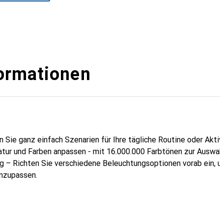
ormationen
atur und Farben anpassen - mit 16.000.000 Farbtönen zur Auswah
ng – Richten Sie verschiedene Beleuchtungsoptionen vorab ein, 
anzupassen.
 – Planen Sie bestimmte Zeiten zum Ein- oder Ausschalten Ihrer
rgangsmodus – Aktivieren Sie den Sonnenauf und -untergangsmo