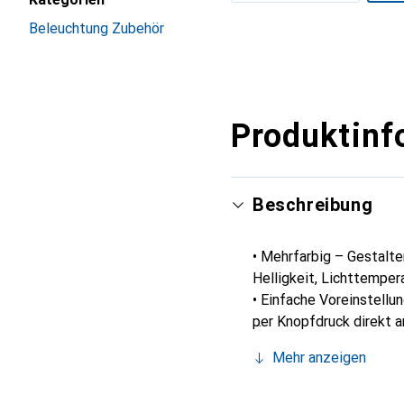
Mehr anzeigen
Beleuchtung Zubehör
Produktinf
Beschreibung
• Mehrfarbig – Gestalten Sie ganz einfach Szenarien für Ihre tägliche Routine oder Aktivitäten, indem Sie
Helligkeit, Lichttemper
• Einfache Voreinstellu
per Knopfdruck direkt 
• Abläufe und Zeitpläne
Mehr anzeigen
• Sonnenauf- und -unte
natürliche Beleuchtung.