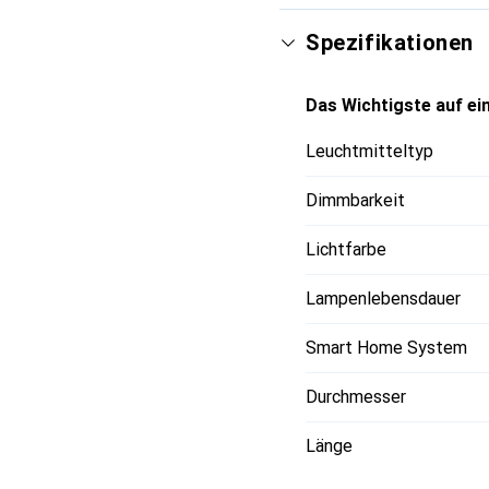
• Sprachsteuerung – Ve
• Fernzugriff – Steuer
Spezifikationen
zu jeder Zeit.
• Abwesenheitsmodus – 
Das Wichtigste auf ein
ausgehen, um die Anwes
Leuchtmitteltyp
Dimmbarkeit
Lichtfarbe
Lampenlebensdauer
Smart Home System
Durchmesser
Länge