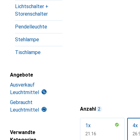
Lichtschalter +
Storenschalter
Pendelleuchte
Stehlampe
Tischlampe
Angebote
Ausverkauf
Leuchtmittel
Gebraucht
Anzahl
2
Leuchtmittel
1x
4x
Verwandte
CHF
21.16
CH
26.
Kategorien