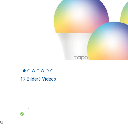
17 Bilder
3 Videos
F
90