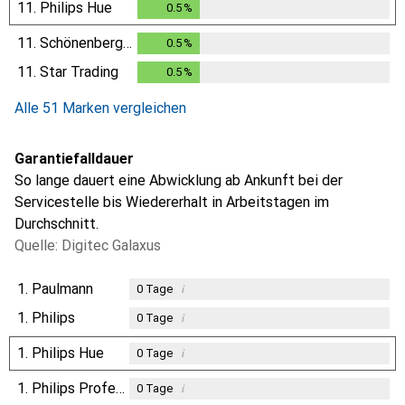
11.
Philips Hue
0.5
%
0.5
%
11.
Schönenberger
0.5
%
0.5
%
11.
Star Trading
0.5
%
0.5
%
Alle 51 Marken vergleichen
Garantiefalldauer
So lange dauert eine Abwicklung ab Ankunft bei der
Servicestelle bis Wiedererhalt in Arbeitstagen im
Durchschnitt.
Quelle: Digitec Galaxus
1.
Paulmann
i
0
Tage
1.
Philips
i
0
Tage
1.
Philips Hue
i
0
Tage
1.
Philips Professional
i
0
Tage