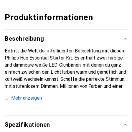
Produktinformationen
Beschreibung
Betritt die Welt der intelligenten Beleuchtung mit diesem
Philips Hue Essential Starter Kit. Es enthält zwei farbige
und dimmbare weiße LED-Glühbirnen, mit denen du ganz
einfach zwischen den Lichtfarben warm und gemütlich und
kaltweiß wechseln kannst. Schaffe die perfekte Stimmung
mit stufenlosem Dimmen, Millionen von Farben und einer
Bibliothek von Lichtszenen, die von unseren Experten
Mehr anzeigen
entworfen wurden - oder erstelle deine eigenen! Verbinde
dich mit der mitgelieferten Hue Bridge, um die unzähligen
Funktionen zu nutzen. Steuere deine Beleuchtung mit
deiner Stimme, der App oder jedem smarten Zubehör.
Spezifikationen
Lieferumfang: 2 Glühbirnen und eine Bridge