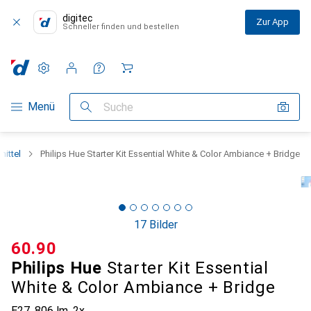
digitec
Zur App
Schneller finden und bestellen
Einstellungen
Kundenkonto
Vergleichslisten
Merklisten
Warenkorb
Navigation nach Kategorien
Menü
Suche
mittel
Philips Hue Starter Kit Essential White & Color Ambiance + Bridge
17 Bilder
CHF
60.90
Philips Hue
Starter Kit Essential
White & Color Ambiance + Bridge
E27, 806 lm, 2x