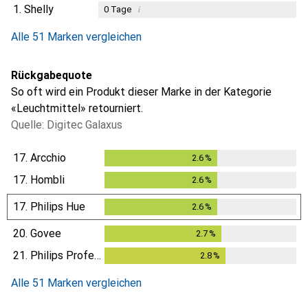
1.
Shelly
i
0
Tage
Alle 51 Marken vergleichen
Rückgabequote
So oft wird ein Produkt dieser Marke in der Kategorie
«Leuchtmittel» retourniert.
Quelle: Digitec Galaxus
17.
Arcchio
2.6
%
2.6
%
17.
Hombli
2.6
%
2.6
%
17.
Philips Hue
2.6
%
2.6
%
20.
Govee
2.7
%
2.7
%
21.
Philips Professional
2.8
%
2.8
%
Alle 51 Marken vergleichen