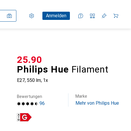
Einstellungen
Kundenkonto
Vergleichslisten
Merklisten
Warenkorb
Anmelden
CHF
25.90
Philips Hue
Filament
E27, 550 lm, 1x
Marke
Bewertungen
Mehr von Philips Hue
96