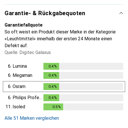
Garantie- & Rückgabequoten
Garantiefallquote
So oft weist ein Produkt dieser Marke in der Kategorie
«Leuchtmittel» innerhalb der ersten 24 Monate einen
Defekt auf.
Quelle: Digitec Galaxus
6.
Lumina
0.4
%
0.4
%
6.
Megaman
0.4
%
0.4
%
6.
Osram
0.4
%
0.4
%
6.
Philips Professional
0.4
%
0.4
%
11.
Isoled
0.5
%
0.5
%
Alle 51 Marken vergleichen