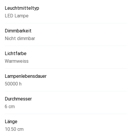
Abmessungsqualität mit Halogenlampen vergleichbar ist.
Leuchtmitteltyp
Diese Lampe ist nicht dimmbar und für den Innenbereich
LED Lampe
konzipiert, wobei der Einsatz im Aussenbereich nur in
geeigneten Leuchten empfohlen wird.
Dimmbarkeit
Nicht dimmbar
Lichtfarbe
Warmweiss
Lampenlebensdauer
50000 h
Durchmesser
6 cm
Länge
10.50 cm