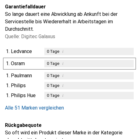
Garantiefalldauer
So lange dauert eine Abwicklung ab Ankunft bei der
Servicestelle bis Wiedererhalt in Arbeitstagen im
Durchschnitt.
Quelle: Digitec Galaxus
1.
Ledvance
i
0
Tage
1.
Osram
i
0
Tage
1.
Paulmann
i
0
Tage
1.
Philips
i
0
Tage
1.
Philips Hue
i
0
Tage
Alle 51 Marken vergleichen
Rückgabequote
So oft wird ein Produkt dieser Marke in der Kategorie