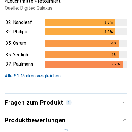
«Leuchtmittel» retourniert.
Quelle: Digitec Galaxus
32.
Nanoleaf
3.8
%
3.8
%
32.
Philips
3.8
%
3.8
%
35.
Osram
4
%
4
%
35.
Yeelight
4
%
4
%
37.
Paulmann
4.2
%
4.2
%
Alle 51 Marken vergleichen
Fragen zum Produkt
1
Produktbewertungen