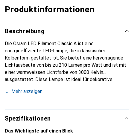
Produktinformationen
Beschreibung
Die Osram LED Filament Classic A ist eine
energieeffiziente LED-Lampe, die in klassischer
Kolbenform gestaltet ist. Sie bietet eine hervorragende
Lichtausbeute von bis zu 210 Lumen pro Watt und ist mit
einer warmweissen Lichtfarbe von 3000 Kelvin
ausgestattet. Diese Lampe ist ideal für dekorative
Einbauten und Anwendungen im Haushalt, da sie sofort
Mehr anzeigen
100 % Licht ohne Aufwärmzeit liefert. Mit einer
Lebensdauer von bis zu 50.000 Stunden und einer hohen
Anzahl von Schaltzyklen von 500.000 ist sie eine
langlebige und zuverlässige Beleuchtungslösung. Die
Spezifikationen
innovative LED-Filament-Technologie sorgt für ein
ansprechendes Design, das in seiner Lichtstrom- und
Das Wichtigste auf einen Blick