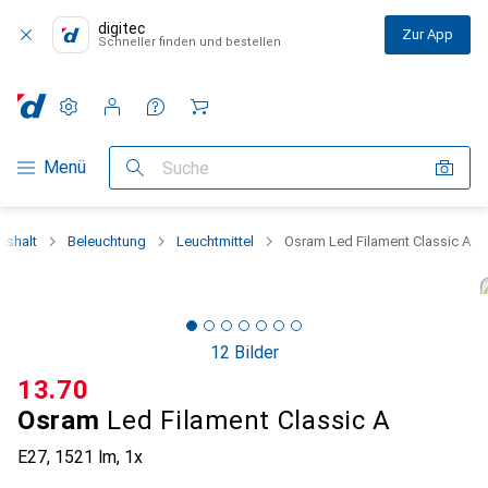
digitec
Zur App
Schneller finden und bestellen
Einstellungen
Kundenkonto
Vergleichslisten
Merklisten
Warenkorb
Navigation nach Kategorien
Menü
Suche
ushalt
Beleuchtung
Leuchtmittel
Osram Led Filament Classic A
12 Bilder
CHF
13.70
Osram
Led Filament Classic A
E27, 1521 lm, 1x