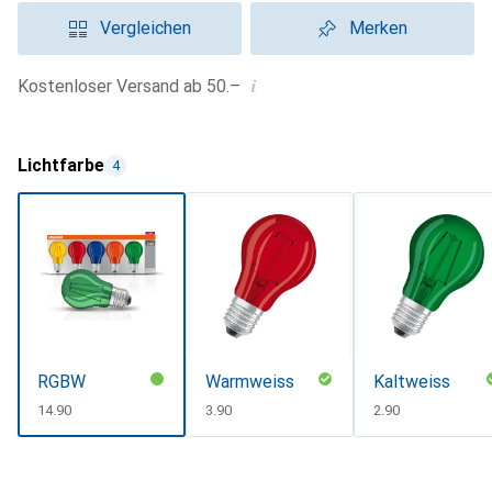
Vergleichen
Merken
i
Kostenloser Versand ab 50.–
Lichtfarbe
4
RGBW
Warmweiss
Kaltweiss
CHF
14.90
CHF
3.90
CHF
2.90