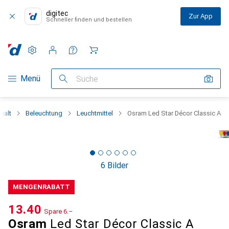
digitec
Zur App
Schneller finden und bestellen
Einstellungen
Kundenkonto
Vergleichslisten
Merklisten
Warenkorb
Navigation nach Kategorien
Menü
Suche
halt
Beleuchtung
Leuchtmittel
Osram Led Star Décor Classic A
6 Bilder
MENGENRABATT
CHF
13.40
Spare
CHF
6.–
Osram
Led Star Décor Classic A