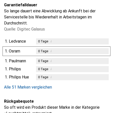
Garantiefalldauer
So lange dauert eine Abwicklung ab Ankunft bei der
Servicestelle bis Wiedererhalt in Arbeitstagen im
Durchschnitt.
Quelle: Digitec Galaxus
1.
Ledvance
i
0
Tage
1.
Osram
i
0
Tage
1.
Paulmann
i
0
Tage
1.
Philips
i
0
Tage
1.
Philips Hue
i
0
Tage
Alle 51 Marken vergleichen
Rückgabequote
So oft wird ein Produkt dieser Marke in der Kategorie