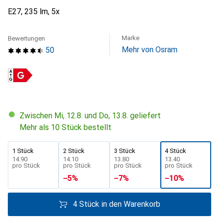
E27, 235 lm, 5x
Marke
Bewertungen
Mehr von Osram
50
Zwischen Mi, 12.8. und Do, 13.8. geliefert
Mehr als 10 Stück bestellt
1 Stück
2 Stück
3 Stück
4 Stück
CHF
14.90
CHF
14.10
CHF
13.80
CHF
13.40
pro Stück
pro Stück
pro Stück
pro Stück
−
5
%
−
7
%
−
10
%
4 Stück in den Warenkorb