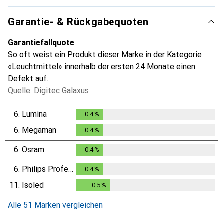
Garantie- & Rückgabequoten
Garantiefallquote
So oft weist ein Produkt dieser Marke in der Kategorie
«Leuchtmittel» innerhalb der ersten 24 Monate einen
Defekt auf.
Quelle: Digitec Galaxus
6.
Lumina
0.4
%
0.4
%
6.
Megaman
0.4
%
0.4
%
6.
Osram
0.4
%
0.4
%
6.
Philips Professional
0.4
%
0.4
%
11.
Isoled
0.5
%
0.5
%
Alle 51 Marken vergleichen