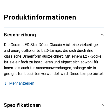
Produktinformationen
Beschreibung
Die Osram LED Star Décor Classic A ist eine vielseitige
und energieeffiziente LED-Lampe, die sich durch ihre
klassische Birnenform auszeichnet. Mit einem E27-Sockel
ist sie einfach zu installieren und eignet sich sowohl für
Innen- als auch für Aussenanwendungen, solange sie in
geeigneten Leuchten verwendet wird. Diese Lampe bietet
eine beeindruckende Lichtfarbe in RGBW und eine hohe
Mehr anzeigen
Lichtausbeute von bis zu 235 Lumen, was sie ideal für die
Schaffung einer einladenden Atmosphäre in verschiedenen
Umgebungen macht, wie zum Beispiel in Terrassen,
Biergärten oder Gaststätten. Die LED-Technologie sorgt
Spezifikationen