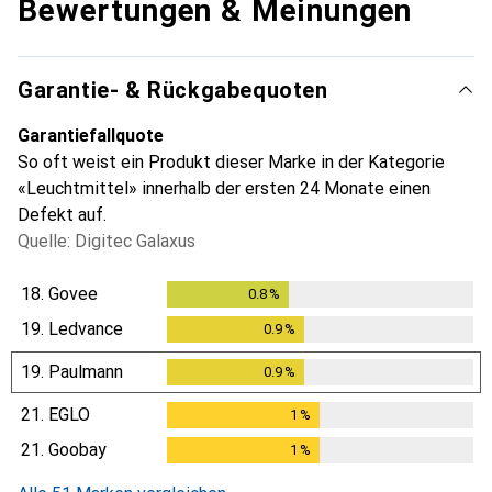
Bewertungen & Meinungen
Garantie- & Rückgabequoten
Garantiefallquote
So oft weist ein Produkt dieser Marke in der Kategorie
«Leuchtmittel» innerhalb der ersten 24 Monate einen
Defekt auf.
Quelle: Digitec Galaxus
18.
Govee
0.8
%
0.8
%
19.
Ledvance
0.9
%
0.9
%
19.
Paulmann
0.9
%
0.9
%
21.
EGLO
1
%
1
%
21.
Goobay
1
%
1
%