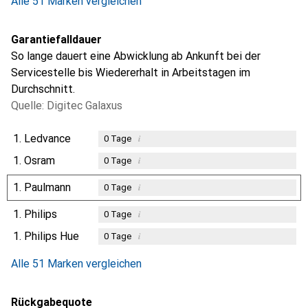
Alle 51 Marken vergleichen
Garantiefalldauer
So lange dauert eine Abwicklung ab Ankunft bei der
Servicestelle bis Wiedererhalt in Arbeitstagen im
Durchschnitt.
Quelle: Digitec Galaxus
1.
Ledvance
i
0
Tage
1.
Osram
i
0
Tage
1.
Paulmann
i
0
Tage
1.
Philips
i
0
Tage
1.
Philips Hue
i
0
Tage
Alle 51 Marken vergleichen
Rückgabequote