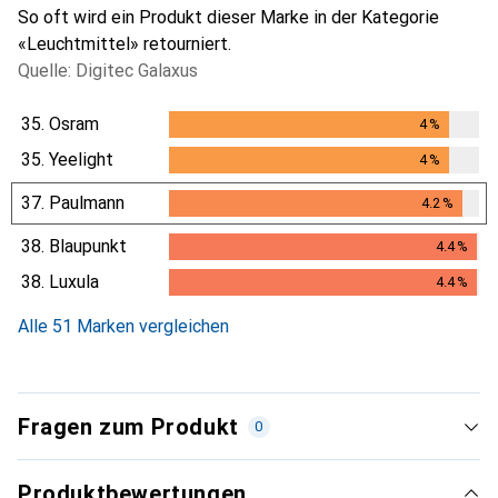
So oft wird ein Produkt dieser Marke in der Kategorie
«Leuchtmittel» retourniert.
Quelle: Digitec Galaxus
35.
Osram
4
%
4
%
35.
Yeelight
4
%
4
%
37.
Paulmann
4.2
%
4.2
%
38.
Blaupunkt
4.4
%
4.4
%
38.
Luxula
4.4
%
4.4
%
Alle 51 Marken vergleichen
Fragen zum Produkt
0
Produktbewertungen