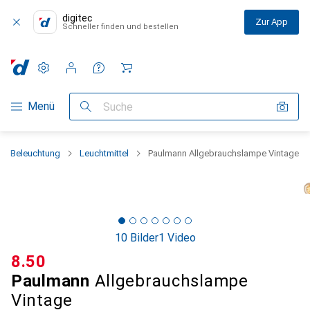
digitec
Zur App
Schneller finden und bestellen
Einstellungen
Kundenkonto
Vergleichslisten
Merklisten
Warenkorb
Navigation nach Kategorien
Menü
Suche
Beleuchtung
Leuchtmittel
Paulmann Allgebrauchslampe Vintage
10 Bilder
1 Video
CHF
8.50
Paulmann
Allgebrauchslampe
Vintage