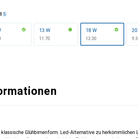
l
5
W
13 W
18 W
20
F
0
CHF
11.70
CHF
12.30
CH
9.
ormationen
lassische Glühbirnenform. Led-Alternative zu herkömmlichen 