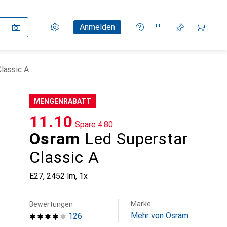
Einstellungen
Kundenkonto
Vergleichslisten
Merklisten
Warenkorb
Anmelden
lassic A
MENGENRABATT
CHF
11.10
Spare
CHF
4.80
Osram
Led Superstar
Classic A
E27, 2452 lm, 1x
Marke
Bewertungen
Mehr von Osram
126