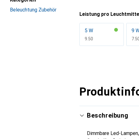
Beleuchtung Zubehör
Leistung pro Leuchtmitte
5 W
9 
CHF
9.50
CH
7.5
Mehr anzeigen
Produktinf
Beschreibung
Dimmbare Led-Lampen, k