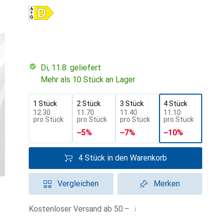
Di, 11.8. geliefert
Mehr als 10 Stück an Lager
1 Stück
2 Stück
3 Stück
4 Stück
CHF
12.30
CHF
11.70
CHF
11.40
CHF
11.10
pro Stück
pro Stück
pro Stück
pro Stück
−
5
%
−
7
%
−
10
%
4 Stück in den Warenkorb
Vergleichen
Merken
i
Kostenloser Versand ab 50.–