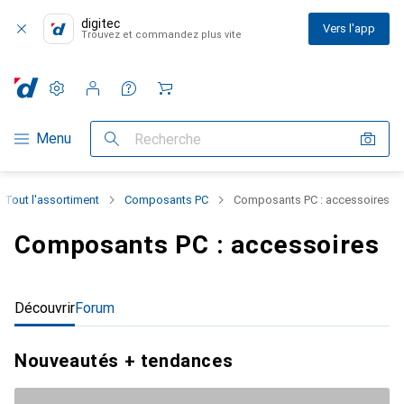
digitec
Vers l'app
Trouvez et commandez plus vite
Paramètres
Compte client
Listes de comparaison
Listes d'envies
Panier
Navigation par catégorie
Menu
Recherche
Tout l'assortiment
Composants PC
Composants PC : accessoires
Composants PC : accessoires
Découvrir
Forum
Nouveautés + tendances