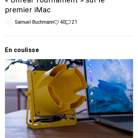
« Unreal Tournament » sur le
premier iMac
Samuel Buchmann
40 likes
40
21 commentaires
21
En coulisse