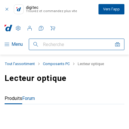
digitec
Vers l'app
Trouvez et commandez plus vite
Paramètres
Compte client
Listes de comparaison
Listes d'envies
Panier
Navigation par catégorie
Menu
Recherche
Tout l'assortiment
Composants PC
Lecteur optique
Lecteur optique
Produits
Forum