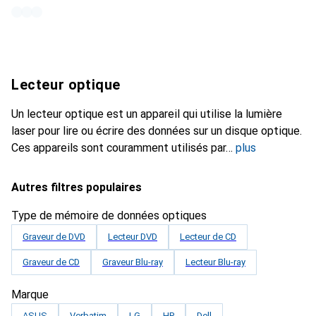
Lecteur optique
Un lecteur optique est un appareil qui utilise la lumière
laser pour lire ou écrire des données sur un disque optique.
Ces appareils sont couramment utilisés par
plus
Autres filtres populaires
Type de mémoire de données optiques
Graveur de DVD
Lecteur DVD
Lecteur de CD
Graveur de CD
Graveur Blu-ray
Lecteur Blu-ray
Marque
ASUS
Verbatim
LG
HP
Dell