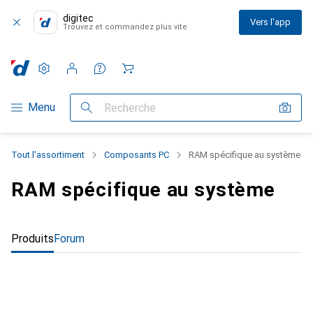
digitec
Vers l'app
Trouvez et commandez plus vite
Paramètres
Compte client
Listes de comparaison
Listes d'envies
Panier
Navigation par catégorie
Menu
Recherche
Tout l'assortiment
Composants PC
RAM spécifique au système
RAM spécifique au système
Produits
Forum