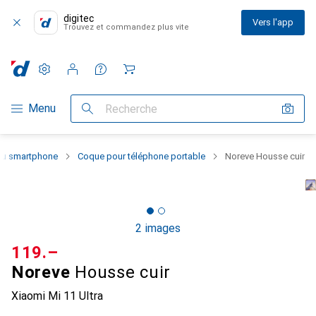
digitec
Vers l'app
Trouvez et commandez plus vite
Paramètres
Compte client
Listes de comparaison
Listes d'envies
Panier
Navigation par catégorie
Menu
Recherche
 du smartphone
Coque pour téléphone portable
Noreve Housse cuir
2 images
CHF
119.–
Noreve
Housse cuir
Xiaomi Mi 11 Ultra