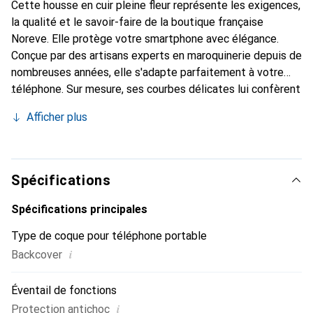
Cette housse en cuir pleine fleur représente les exigences,
la qualité et le savoir-faire de la boutique française
Noreve. Elle protège votre smartphone avec élégance.
Conçue par des artisans experts en maroquinerie depuis de
nombreuses années, elle s'adapte parfaitement à votre
téléphone. Sur mesure, ses courbes délicates lui confèrent
une véritable seconde peau. Elle devient l'accessoire chic
Afficher plus
et indispensable pour votre smartphone. Reconnaître
internationalement pour ses produits de haute qualité, la
marque Noreve est un choix sûr pour une clientèle
exigeante.
Spécifications
Spécifications principales
Type de coque pour téléphone portable
i
Backcover
Éventail de fonctions
i
Protection antichoc