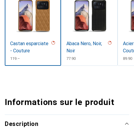
Castan esparciate
Abaca Nero, Noir,
Acier
- Couture
Noir
Cout
CHF
119.–
CHF
77.90
CHF
89.90
Informations sur le produit
Description